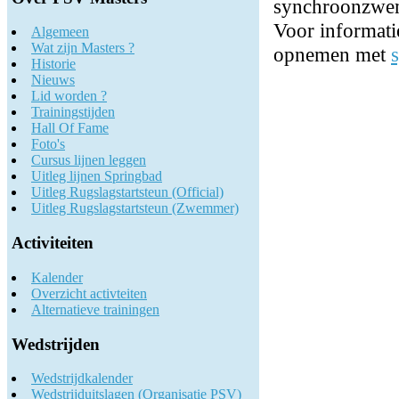
synchroonzwe
Voor informatie
Algemeen
Wat zijn Masters ?
opnemen met
Historie
Nieuws
Lid worden ?
Trainingstijden
Hall Of Fame
Foto's
Cursus lijnen leggen
Uitleg lijnen Springbad
Uitleg Rugslagstartsteun (Official)
Uitleg Rugslagstartsteun (Zwemmer)
Activiteiten
Kalender
Overzicht activteiten
Alternatieve trainingen
Wedstrijden
Wedstrijdkalender
Wedstrijduitslagen (Organisatie PSV)